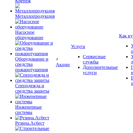
Крепёж
Металлопродукция
Насосное
Как ку
оборудование
Услуги
Сервисные
Оборудование и
службы
средства
Акции
Дополнительные
пожаротушения
услуги
Спецодежда и
средства защиты
Инженерные
системы
Резина.Асбест