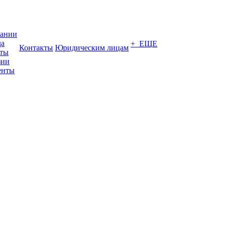
пании
да
+ ЕЩЕ
Контакты
Юридическим лицам
кты
зии
енты