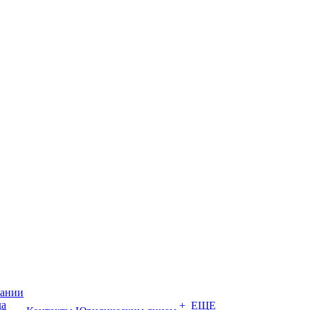
пании
да
+ ЕЩЕ