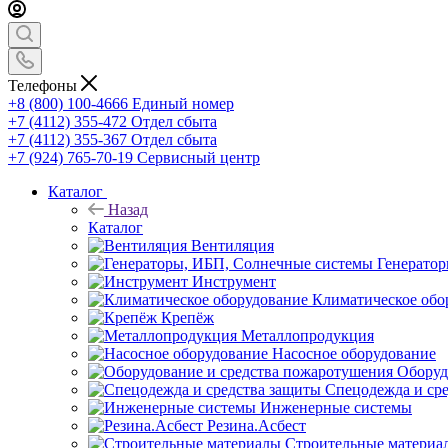
Телефоны
+8 (800) 100-4666
Единый номер
+7 (4112) 355-472
Отдел сбыта
+7 (4112) 355-367
Отдел сбыта
+7 (924) 765-70-19
Сервисный центр
Каталог
Назад
Каталог
Вентиляция
Генерато
Инструмент
Климатическое обо
Крепёж
Металлопродукция
Насосное оборудование
Оборуд
Спецодежда и ср
Инженерные системы
Резина.Асбест
Строительные материа