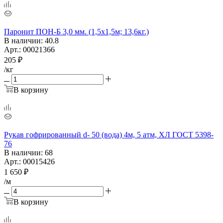
Паронит ПОН-Б 3,0 мм. (1,5х1,5м; 13,6кг.)
В наличии
: 40.8
Арт.: 00021366
205
₽
/кг
В корзину
Рукав гофрированный d- 50 (вода) 4м, 5 атм, ХЛ ГОСТ 5398-
76
В наличии
: 68
Арт.: 00015426
1 650
₽
/м
В корзину