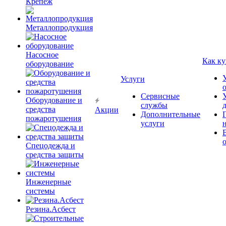
Крепёж
Металлопродукция
Насосное
Как ку
оборудование
Услуги
Сервисные
Оборудование и
службы
средства
Акции
Дополнительные
пожаротушения
услуги
Спецодежда и
средства защиты
Инженерные
системы
Резина.Асбест