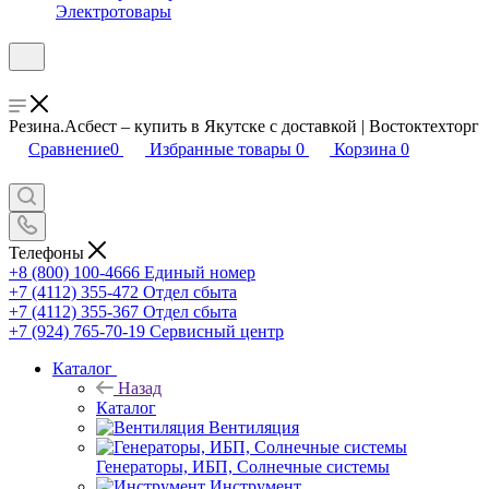
Электротовары
Резина.Асбест – купить в Якутске с доставкой | Востоктехторг
Сравнение
0
Избранные товары
0
Корзина
0
Телефоны
+8 (800) 100-4666
Единый номер
+7 (4112) 355-472
Отдел сбыта
+7 (4112) 355-367
Отдел сбыта
+7 (924) 765-70-19
Сервисный центр
Каталог
Назад
Каталог
Вентиляция
Генераторы, ИБП, Солнечные системы
Инструмент