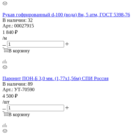
Рукав гофрированный d-100 (вода) 8м, 5 атм, ГОСТ 5398-76
В наличии
: 32
Арт.: 00027915
1 840
₽
/м
В корзину
Паронит ПОН-Б 3,0 мм. (1,77х1,56м) СПИ Россия
В наличии
: 89
Арт.: УТ-70590
4 500
₽
/шт
В корзину