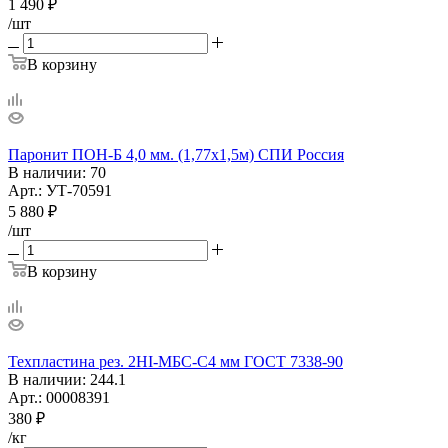
1 490
₽
/шт
В корзину
Паронит ПОН-Б 4,0 мм. (1,77х1,5м) СПИ Россия
В наличии
: 70
Арт.: УТ-70591
5 880
₽
/шт
В корзину
Техпластина рез. 2НI-МБС-С4 мм ГОСТ 7338-90
В наличии
: 244.1
Арт.: 00008391
380
₽
/кг