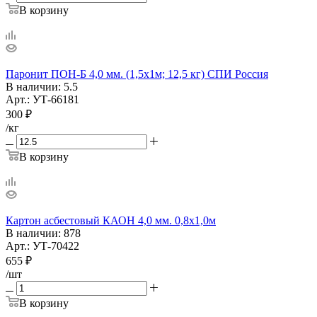
В корзину
Паронит ПОН-Б 4,0 мм. (1,5х1м; 12,5 кг) СПИ Россия
В наличии
: 5.5
Арт.: УТ-66181
300
₽
/кг
В корзину
Картон асбестовый КАОН 4,0 мм. 0,8х1,0м
В наличии
: 878
Арт.: УТ-70422
655
₽
/шт
В корзину