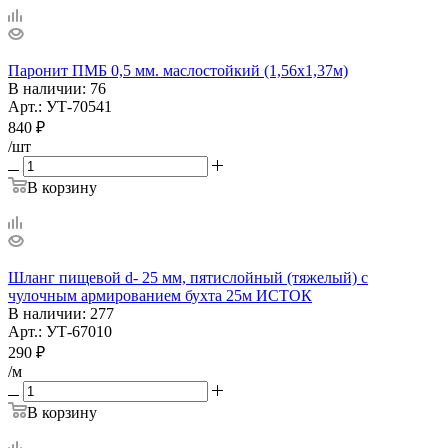
Паронит ПМБ 0,5 мм. маслостойкий (1,56х1,37м)
В наличии
: 76
Арт.: УТ-70541
840
₽
/шт
В корзину
Шланг пищевой d- 25 мм, пятислойный (тяжелый) с
чулочным армированием бухта 25м ИСТОК
В наличии
: 277
Арт.: УТ-67010
290
₽
/м
В корзину