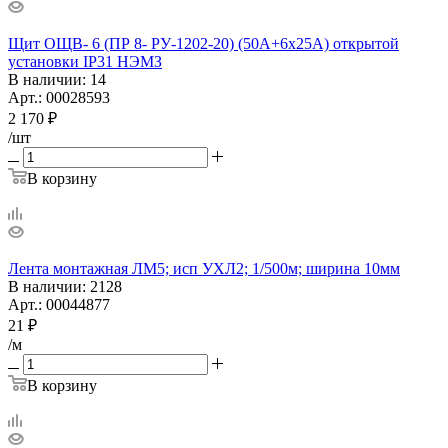
Щит ОЩВ- 6 (ПР 8- РУ-1202-20) (50А+6х25А) открытой
установки IP31 НЭМЗ
В наличии
: 14
Арт.: 00028593
2 170
₽
/шт
В корзину
Лента монтажная ЛМ5; исп УХЛ2; 1/500м; ширина 10мм
В наличии
: 2128
Арт.: 00044877
21
₽
/м
В корзину