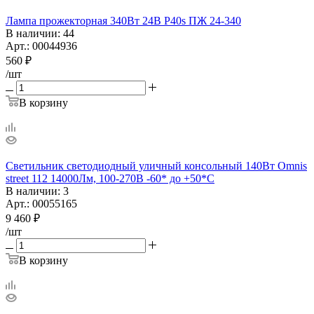
Лампа прожекторная 340Вт 24В P40s ПЖ 24-340
В наличии
: 44
Арт.: 00044936
560
₽
/шт
В корзину
Светильник светодиодный уличный консольный 140Вт Omnis
street 112 14000Лм, 100-270В -60* до +50*С
В наличии
: 3
Арт.: 00055165
9 460
₽
/шт
В корзину