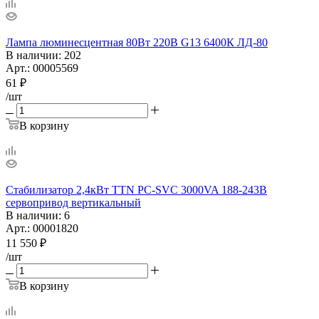
Лампа люминесцентная 80Вт 220В G13 6400К ЛД-80
В наличии
: 202
Арт.: 00005569
61
₽
/шт
В корзину
Стабилизатор 2,4кВт TTN PC-SVC 3000VA 188-243В
сервопривод вертикальный
В наличии
: 6
Арт.: 00001820
11 550
₽
/шт
В корзину