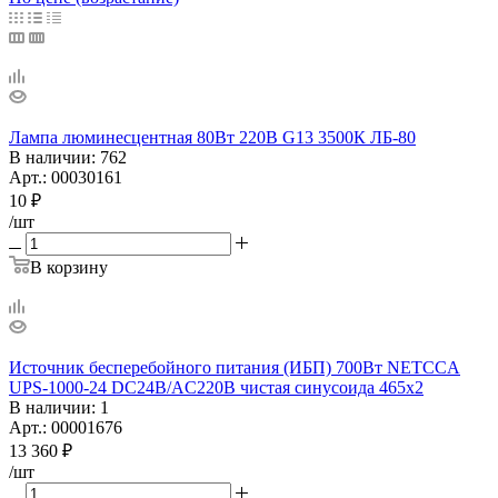
Лампа люминесцентная 80Вт 220В G13 3500К ЛБ-80
В наличии
: 762
Арт.: 00030161
10
₽
/шт
В корзину
Источник бесперебойного питания (ИБП) 700Вт NETCCA
UPS-1000-24 DC24B/AC220B чистая синусоида 465х2
В наличии
: 1
Арт.: 00001676
13 360
₽
/шт