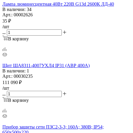
Лампа люминесцентная 40Вт 220В G13d 2600К ЛД-40
В наличии
: 34
Арт.: 00002626
35
₽
/шт
В корзину
Щит ША8311-4007УХЛ4 IP31 (АВР 400А)
В наличии
: 1
Арт.: 00030235
111 090
₽
/шт
В корзину
Прибор защиты сети ПЗС2-3-3; 160А; 380В; IP54;
650x500x220