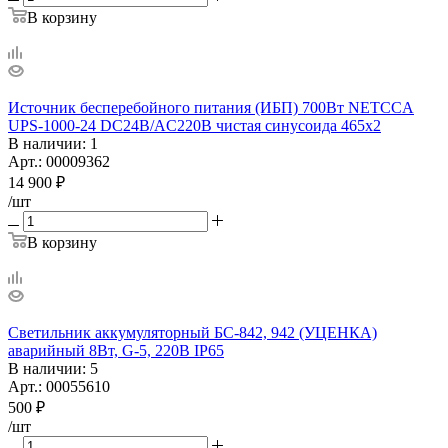
В корзину
Источник бесперебойного питания (ИБП) 700Вт NETCCA
UPS-1000-24 DC24B/AC220B чистая синусоида 465х2
В наличии
: 1
Арт.: 00009362
14 900
₽
/шт
В корзину
Светильник аккумуляторный БС-842, 942 (УЦЕНКА)
аварийный 8Вт, G-5, 220В IP65
В наличии
: 5
Арт.: 00055610
500
₽
/шт