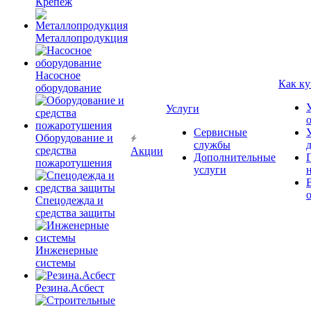
Крепёж
Металлопродукция
Насосное
Как ку
оборудование
Услуги
Сервисные
Оборудование и
службы
средства
Акции
Дополнительные
пожаротушения
услуги
Спецодежда и
средства защиты
Инженерные
системы
Резина.Асбест