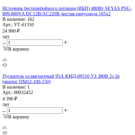
Источник бесперебойного питания (ИБП) 480Вт SEYAS PSU-
809-800VA DC12B/AC220B чистая синусоида 165х2
В наличии
: 162
Арт.: УТ-61310
24 900
₽
/шт
В корзину
Пускатель эл.магнитный 95А КМД-09510 УЗ 380В 2з 2р
(аналог ПМ12-100-150)
В наличии
: 1
Арт.: 00032452
4 390
₽
/шт
В корзину