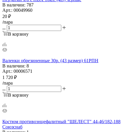
В наличии
: 787
Арт.: 00049960
20
₽
/пара
В корзину
Валенки обрезиненные 30р. (43 размер) 61РПН
В наличии
: 8
Арт.: 00006571
1 720
₽
/пара
В корзину
Костюм противоэнцефалитный "ШЕЛЕСТ" 44-46/182-188
Союзснаб