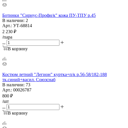
Ботинки "Сириус-Профи/к" кожа ПУ-ТПУ р.45
В наличии
: 2
Арт.: УТ-68814
2 230
₽
/пара
В корзину
Костюм летний "Легион" куртка+п/к р.56-58/182-188
тк.синий+васил. Союзснаб
В наличии
: 73
Арт.: 00026787
800
₽
/шт
В корзину