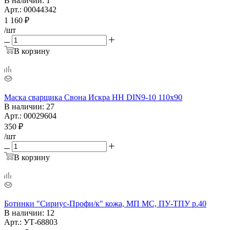
В наличии
: 1
Арт.: 00044342
1 160
₽
/шт
В корзину
Маска сварщика Свона Искра НН DIN9-10 110х90
В наличии
: 27
Арт.: 00029604
350
₽
/шт
В корзину
Ботинки "Сириус-Профи/к" кожа, МП МС, ПУ-ТПУ р.40
В наличии
: 12
Арт.: УТ-68803