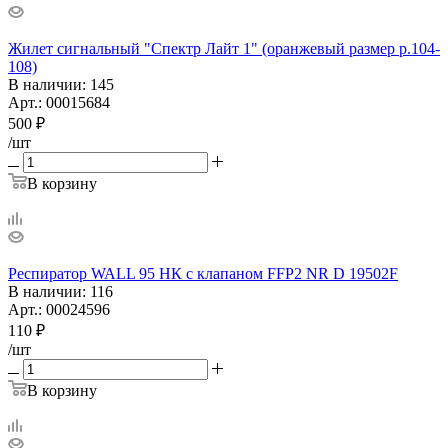
Жилет сигнальный "Спектр Лайт 1" (оранжевый размер р.104-
108)
В наличии
: 145
Арт.: 00015684
500
₽
/шт
В корзину
Респиратор WALL 95 НК с клапаном FFP2 NR D 19502F
В наличии
: 116
Арт.: 00024596
110
₽
/шт
В корзину