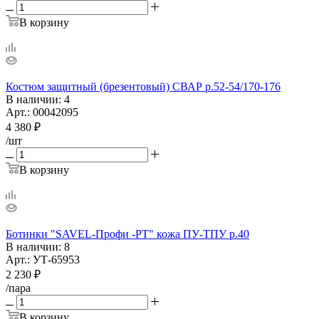
В корзину
Костюм защитный (брезентовый) СВАР р.52-54/170-176
В наличии
: 4
Арт.: 00042095
4 380
₽
/шт
В корзину
Ботинки "SAVEL-Профи -РТ" кожа ПУ-ТПУ р.40
В наличии
: 8
Арт.: УТ-65953
2 230
₽
/пара
В корзину