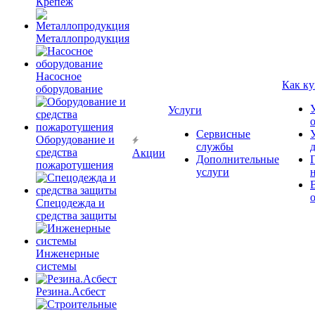
Крепёж
Металлопродукция
Насосное
Как ку
оборудование
Услуги
Сервисные
Оборудование и
службы
средства
Акции
Дополнительные
пожаротушения
услуги
Спецодежда и
средства защиты
Инженерные
системы
Резина.Асбест