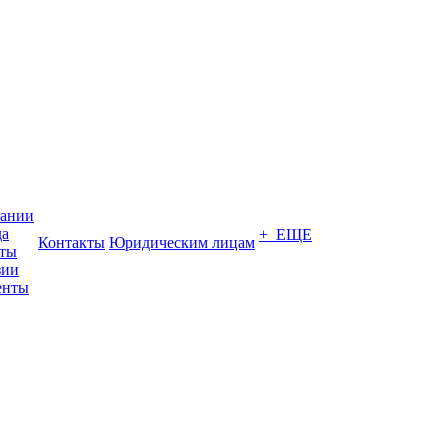
пании
да
+ ЕЩЕ
Контакты
Юридическим лицам
кты
зии
енты