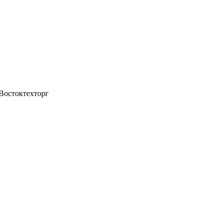
 Востоктехторг