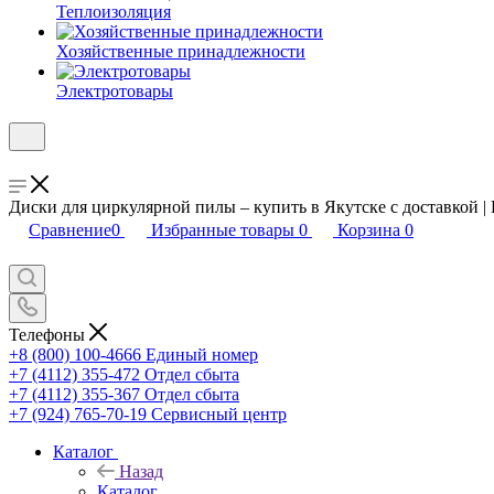
Теплоизоляция
Хозяйственные принадлежности
Электротовары
Диски для циркулярной пилы – купить в Якутске с доставкой |
Сравнение
0
Избранные товары
0
Корзина
0
Телефоны
+8 (800) 100-4666
Единый номер
+7 (4112) 355-472
Отдел сбыта
+7 (4112) 355-367
Отдел сбыта
+7 (924) 765-70-19
Сервисный центр
Каталог
Назад
Каталог