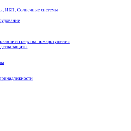
ры, ИБП, Солнечные системы
рудование
ование и средства пожаротушения
едства защиты
лы
принадлежности