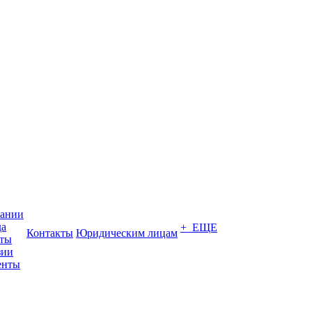
пании
да
+ ЕЩЕ
Контакты
Юридическим лицам
кты
зии
енты