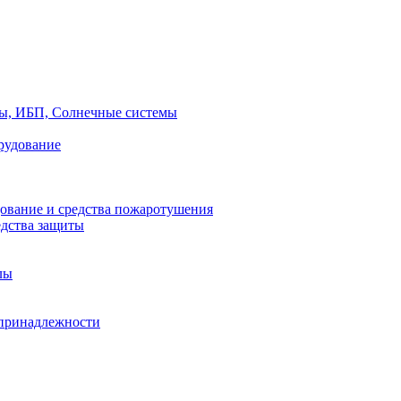
ры, ИБП, Солнечные системы
рудование
ование и средства пожаротушения
едства защиты
лы
принадлежности