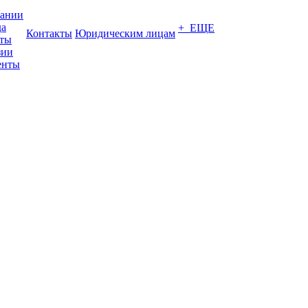
пании
да
+ ЕЩЕ
Контакты
Юридическим лицам
кты
зии
енты