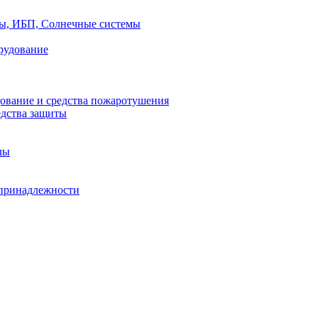
ры, ИБП, Солнечные системы
рудование
ование и средства пожаротушения
едства защиты
лы
принадлежности