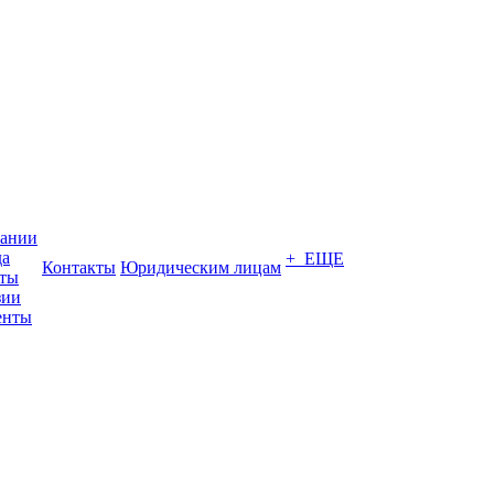
пании
да
+ ЕЩЕ
Контакты
Юридическим лицам
кты
зии
енты