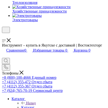
Теплоизоляция
Хозяйственные принадлежности
Электротовары
Инструмент – купить в Якутске с доставкой | Востоктехторг
Сравнение
0
Избранные товары
0
Корзина
0
Телефоны
+8 (800) 100-4666
Единый номер
+7 (4112) 355-472
Отдел сбыта
+7 (4112) 355-367
Отдел сбыта
+7 (924) 765-70-19
Сервисный центр
Каталог
Назад
Каталог