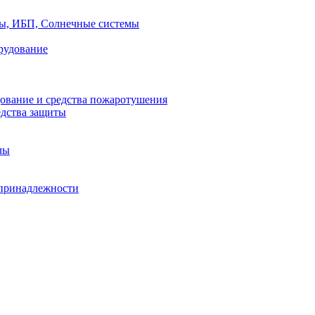
ры, ИБП, Солнечные системы
рудование
ование и средства пожаротушения
едства защиты
лы
принадлежности