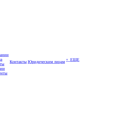
пании
да
+ ЕЩЕ
Контакты
Юридическим лицам
кты
зии
енты