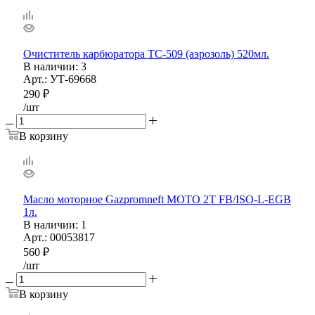
Очиститель карбюратора ТС-509 (аэрозоль) 520мл.
В наличии
: 3
Арт.: УТ-69668
290
₽
/шт
В корзину
Масло моторное Gazpromneft MOTO 2T FB/ISO-L-EGB
1л.
В наличии
: 1
Арт.: 00053817
560
₽
/шт
В корзину