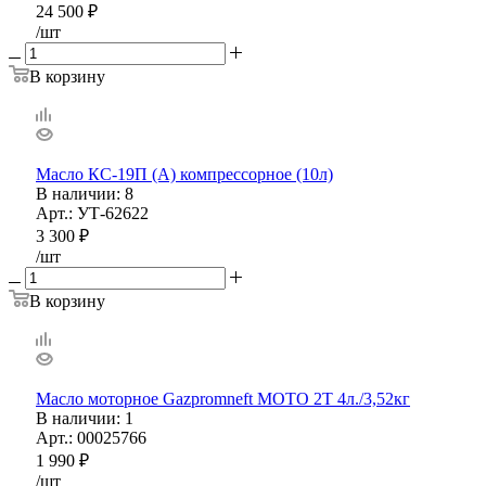
24 500
₽
/шт
В корзину
Масло КС-19П (А) компрессорное (10л)
В наличии
: 8
Арт.: УТ-62622
3 300
₽
/шт
В корзину
Масло моторное Gazpromneft MOTO 2T 4л./3,52кг
В наличии
: 1
Арт.: 00025766
1 990
₽
/шт