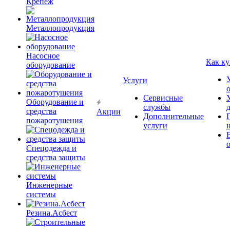
Крепёж
Металлопродукция
Насосное
Как ку
оборудование
Услуги
Сервисные
Оборудование и
службы
средства
Акции
Дополнительные
пожаротушения
услуги
Спецодежда и
средства защиты
Инженерные
системы
Резина.Асбест