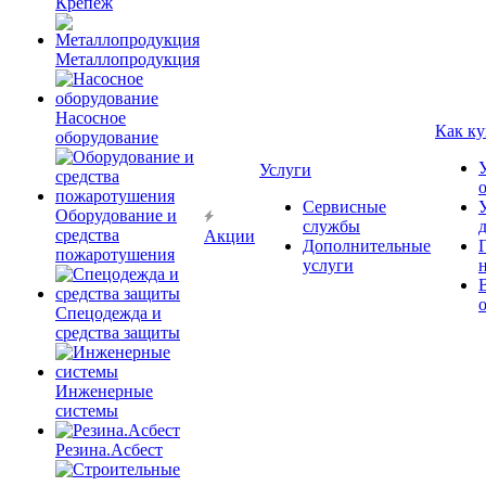
Крепёж
Металлопродукция
Насосное
Как ку
оборудование
Услуги
Сервисные
Оборудование и
службы
средства
Акции
Дополнительные
пожаротушения
услуги
Спецодежда и
средства защиты
Инженерные
системы
Резина.Асбест