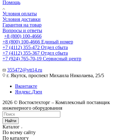
Помощь
Условия оплаты
Условия доставки
Гарантия на товар
Вопросы и ответы
+8 (800) 100-4666
+8 (800) 100-4666
Единый номер
+7 (4112) 355-472
Отдел сбыта
+7 (4112) 355-367
Отдел сбыта
+7 (924) 765-70-19
Сервисный центр
355472@vtt14.ru
г. Якутск, проспект Михаила Николаева, 25/5
Вконтакте
Яндекс.Дзен
2026 © Востоктехторг – Комплексный поставщик
инженерного оборудования
Найти
Каталог
По всему сайту
По каталогу