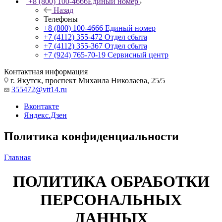
+8 (800) 100-4666
Единый номер
Назад
Телефоны
+8 (800) 100-4666
Единый номер
+7 (4112) 355-472
Отдел сбыта
+7 (4112) 355-367
Отдел сбыта
+7 (924) 765-70-19
Сервисный центр
Контактная информация
г. Якутск, проспект Михаила Николаева, 25/5
355472@vtt14.ru
Вконтакте
Яндекс.Дзен
Политика конфиденциальности
Главная
ПОЛИТИКА ОБРАБОТКИ
ПЕРСОНАЛЬНЫХ
ДАННЫХ