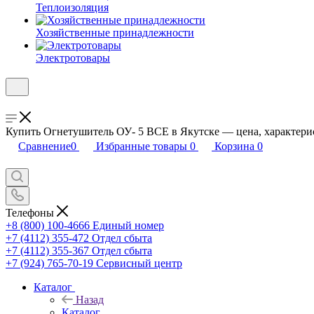
Теплоизоляция
Хозяйственные принадлежности
Электротовары
Купить Огнетушитель ОУ- 5 ВСЕ в Якутске — цена, характерис
Сравнение
0
Избранные товары
0
Корзина
0
Телефоны
+8 (800) 100-4666
Единый номер
+7 (4112) 355-472
Отдел сбыта
+7 (4112) 355-367
Отдел сбыта
+7 (924) 765-70-19
Сервисный центр
Каталог
Назад
Каталог