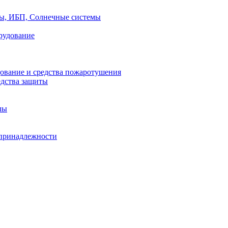
ры, ИБП, Солнечные системы
рудование
ование и средства пожаротушения
едства защиты
лы
принадлежности