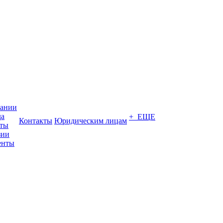
пании
да
+ ЕЩЕ
Контакты
Юридическим лицам
кты
зии
енты