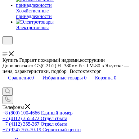
Хозяйственные
принадлежности
Электротовары
Купить Гидрант пожарный надземн.кострукции
Дорошевского G3(G21/2) Н=380мм без ГМ-80 в Якутске —
цена, характеристики, подбор | Востоктехторг
Сравнение
0
Избранные товары
0
Корзина
0
Телефоны
+8 (800) 100-4666
Единый номер
+7 (4112) 355-472
Отдел сбыта
+7 (4112) 355-367
Отдел сбыта
+7 (924) 765-70-19
Сервисный центр