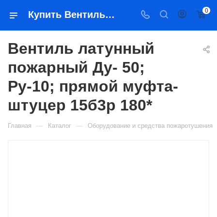
0
Купить Вентиль латунный пожарный Ду- 50; Ру-10; прямой муфта-штуцер 15б3р 180* в Якутске — цена, характеристики, подбор | Востоктехторг
Вентиль латунный
пожарный Ду- 50;
Ру-10; прямой муфта-
штуцер 15б3р 180*
—
—
Главная
Каталог
Оборудование и средства пожаротушения