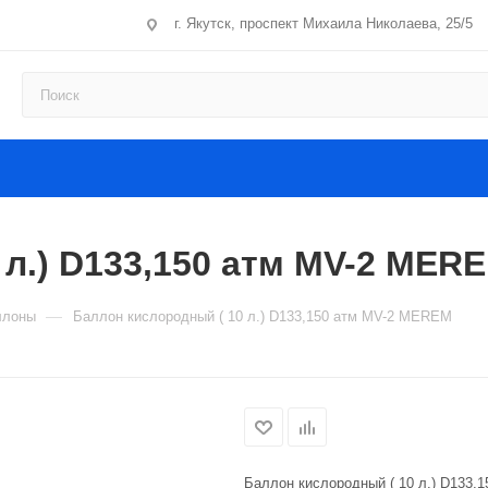
г. Якутск, проспект Михаила Николаева, 25/5
 л.) D133,150 атм MV-2 MER
—
ллоны
Баллон кислородный ( 10 л.) D133,150 атм MV-2 MEREM
Баллон кислородный ( 10 л.) D133