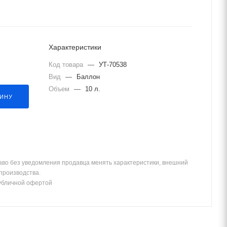
Характеристики
Код товара
—
УТ-70538
Вид
—
Баллон
Объем
—
10 л.
ЗИНУ
аво без уведомления продавца менять характеристики, внешний
 производства.
убличной офертой