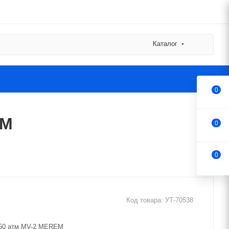
Каталог
0
EM
0
0
Код товара:
УТ-70538
,150 атм MV-2 MEREM