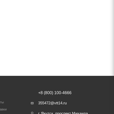
+8 (800) 100-4666
аты
355472@vtt14.ru
авки
г. Якутск, проспект Михаила