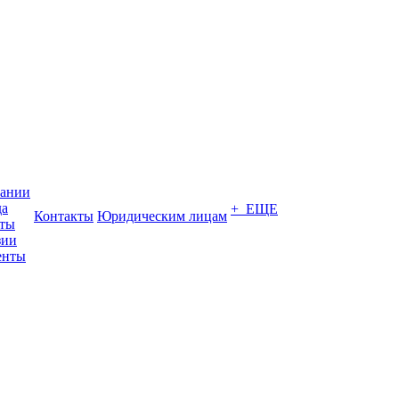
пании
да
+ ЕЩЕ
Контакты
Юридическим лицам
кты
зии
енты