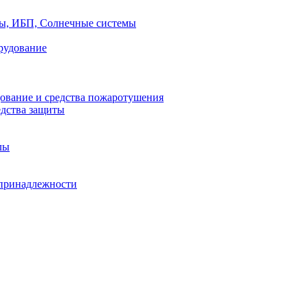
ры, ИБП, Солнечные системы
рудование
ование и средства пожаротушения
едства защиты
лы
принадлежности