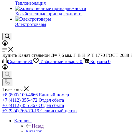
Теплоизоляция
Хозяйственные принадлежности
Электротовары
Купить Канат стальной Д= 7,6 мм. Г-В-Н-Р-Т 1770 ГОСТ 2688-8
Сравнение
0
Избранные товары
0
Корзина
0
Телефоны
+8 (800) 100-4666
Единый номер
+7 (4112) 355-472
Отдел сбыта
+7 (4112) 355-367
Отдел сбыта
+7 (924) 765-70-19
Сервисный центр
Каталог
Назад
Каталог