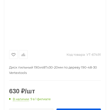
Код товара:
УТ-67491
Диск пильный 190х48Тх30-20мм по дереву 190-48-30
Vertextools
630
₽
/шт
В наличии
: 9
в 1 филиале