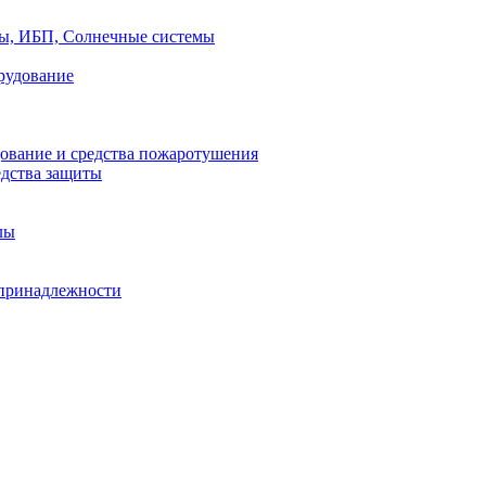
ры, ИБП, Солнечные системы
рудование
ование и средства пожаротушения
едства защиты
лы
принадлежности