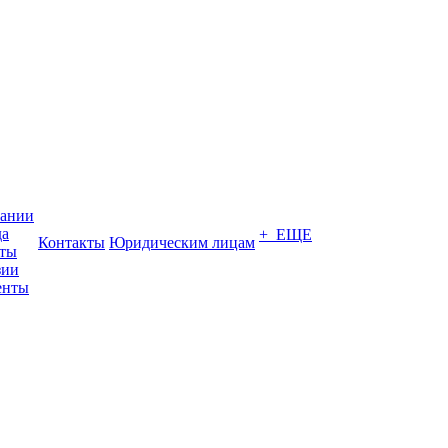
пании
да
+ ЕЩЕ
Контакты
Юридическим лицам
кты
зии
енты