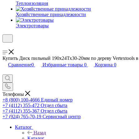
Теплоизоляция
Хозяйственные принадлежности
Электротовары
Купить Диск пильный 190х24Тх30-20мм по дереву Vertextools в
Сравнение
0
Избранные товары
0
Корзина
0
Телефоны
+8 (800) 100-4666
Единый номер
+7 (4112) 355-472
Отдел сбыта
+7 (4112) 355-367
Отдел сбыта
+7 (924) 765-70-19
Сервисный центр
Каталог
Назад
Каталог