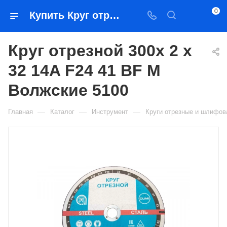
0
Купить Круг отрезной 300x 2 x 32 14A F24 41 BF M Волжские 5100 в Якутске — цена, характеристики, подбор | Востоктехторг
Круг отрезной 300x 2 x
32 14A F24 41 BF M
Волжские 5100
—
—
—
Главная
Каталог
Инструмент
Круги отрезные и шлифо