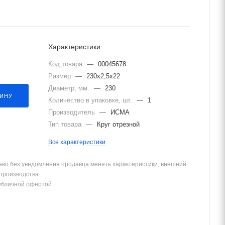
Характеристики
Код товара
—
00045678
Размер
—
230х2,5х22
Диаметр, мм.
—
230
ЗИНУ
Количество в упаковке, шт.
—
1
Производитель
—
ИСМА
Тип товара
—
Круг отрезной
Все характеристики
аво без уведомления продавца менять характеристики, внешний
 производства.
убличной офертой