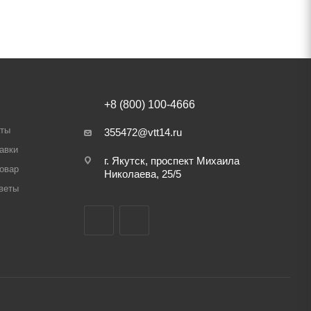
+8 (800) 100-4666
аты
355472@vtt14.ru
авки
г. Якутск, проспект Михаила
товар
Николаева, 25/5
веты