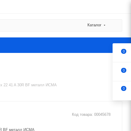
Каталог
0
0
5 x 22 41 A 30R BF металл ИСМА
0
Код товара:
00045678
30R BF металл ИСМА