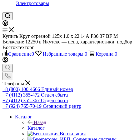
Электротовары
Купить Круг отрезной 125x 1,0 x 22 14А F36 37 BF M
Волжские 12250 в Якутске — цена, характеристики, подбор |
Востоктехторг
Сравнение
0
Избранные товары
0
Корзина
0
Телефоны
+8 (800) 100-4666
Единый номер
+7 (4112) 355-472
Отдел сбыта
+7 (4112) 355-367
Отдел сбыта
+7 (924) 765-70-19
Сервисный центр
Каталог
Назад
Каталог
Вентиляция