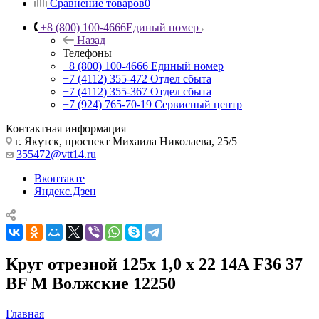
Сравнение товаров
0
+8 (800) 100-4666
Единый номер
Назад
Телефоны
+8 (800) 100-4666
Единый номер
+7 (4112) 355-472
Отдел сбыта
+7 (4112) 355-367
Отдел сбыта
+7 (924) 765-70-19
Сервисный центр
Контактная информация
г. Якутск, проспект Михаила Николаева, 25/5
355472@vtt14.ru
Вконтакте
Яндекс.Дзен
Круг отрезной 125x 1,0 x 22 14А F36 37
BF M Волжские 12250
Главная