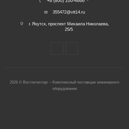
+8 (800) 100-4666
355472@vtt14.ru
г. Якутск, проспект Михаила Николаева,
25/5
2026 © Востоктехторг – Комплексный поставщик инженерного
оборудования