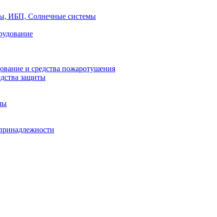
ры, ИБП, Солнечные системы
рудование
ование и средства пожаротушения
едства защиты
лы
принадлежности