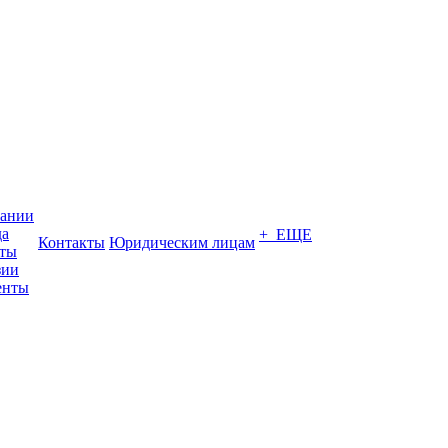
пании
да
+ ЕЩЕ
Контакты
Юридическим лицам
кты
зии
енты