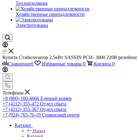
Теплоизоляция
Хозяйственные принадлежности
Электротовары
Купить Стабилизатор 2,5кВт SASSIN PCH- 3000 220В релейного
Сравнение
0
Избранные товары
0
Корзина
0
Телефоны
+8 (800) 100-4666
Единый номер
+7 (4112) 355-472
Отдел сбыта
+7 (4112) 355-367
Отдел сбыта
+7 (924) 765-70-19
Сервисный центр
Каталог
Назад
Каталог