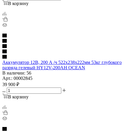
В корзину
Аккумулятор 12В, 200 А /ч 522х238х222мм 53кг глубокого
разряда гелевый HY12V-200AH OCEAN
В наличии
: 56
Арт.: 00002845
39 900
₽
В корзину