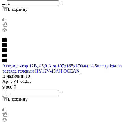
В корзину
Аккумулятор 12В, 45,0 А /ч 197х165х170мм 14,5кг глубокого
разряда гелевый HY12V-45AH OCEAN
В наличии
: 10
Арт.: УТ-61233
9 800
₽
В корзину