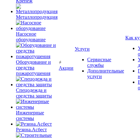
Крепёж
Металлопродукция
Насосное
Как ку
оборудование
Услуги
Сервисные
Оборудование и
службы
средства
Акции
Дополнительные
пожаротушения
услуги
Спецодежда и
средства защиты
Инженерные
системы
Резина.Асбест