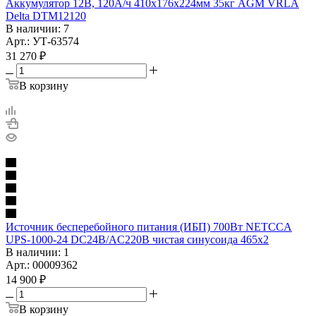
Аккумулятор 12В, 120А/ч 410х176х224мм 35кг AGM VRLA
Delta DTM12120
В наличии
: 7
Арт.: УТ-63574
31 270
₽
В корзину
Источник бесперебойного питания (ИБП) 700Вт NETCCA
UPS-1000-24 DC24B/AC220B чистая синусоида 465х2
В наличии
: 1
Арт.: 00009362
14 900
₽
В корзину