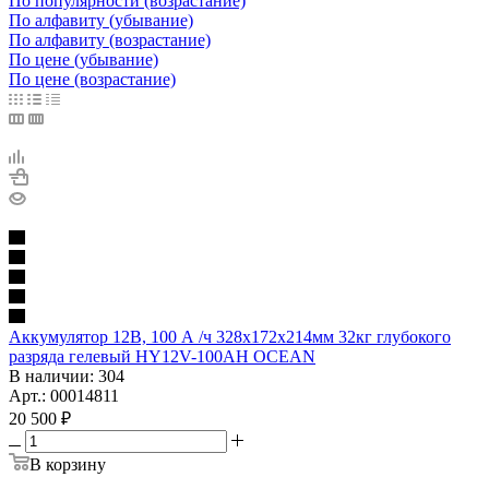
По популярности (возрастание)
По алфавиту (убывание)
По алфавиту (возрастание)
По цене (убывание)
По цене (возрастание)
Аккумулятор 12В, 100 А /ч 328х172х214мм 32кг глубокого
разряда гелевый HY12V-100AH OCEAN
В наличии
: 304
Арт.: 00014811
20 500
₽
В корзину