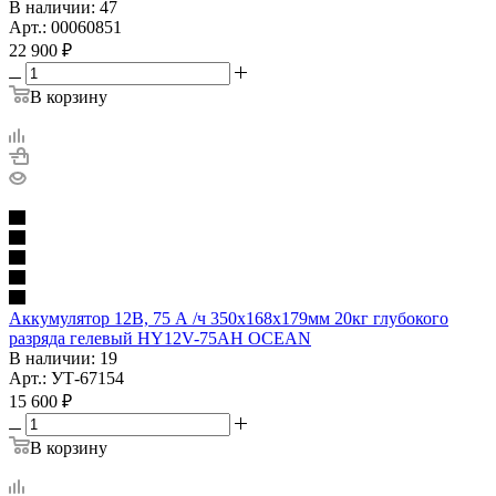
В наличии
: 47
Арт.: 00060851
22 900
₽
В корзину
Аккумулятор 12В, 75 А /ч 350х168х179мм 20кг глубокого
разряда гелевый HY12V-75AH OCEAN
В наличии
: 19
Арт.: УТ-67154
15 600
₽
В корзину