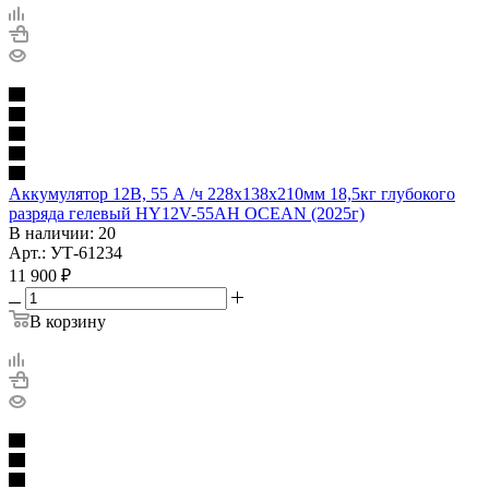
Аккумулятор 12В, 55 А /ч 228х138х210мм 18,5кг глубокого
разряда гелевый HY12V-55AH OCEAN (2025г)
В наличии
: 20
Арт.: УТ-61234
11 900
₽
В корзину