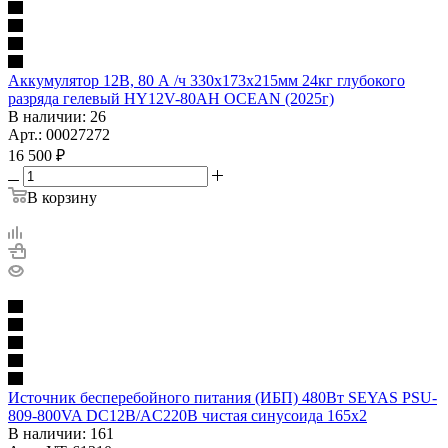
Аккумулятор 12В, 80 А /ч 330х173х215мм 24кг глубокого
разряда гелевый HY12V-80AH OCEAN (2025г)
В наличии
: 26
Арт.: 00027272
16 500
₽
В корзину
Источник бесперебойного питания (ИБП) 480Вт SEYAS PSU-
809-800VA DC12B/AC220B чистая синусоида 165х2
В наличии
: 161