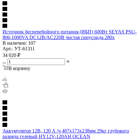
Источник бесперебойного питания (ИБП) 600Вт SEYAS PSU-
806-1000VA DC12B/AC220B чистая синусоида 280х
В наличии
: 107
Арт.: УТ-61311
34 020
₽
В корзину
Аккумулятор 12В, 120 А /ч 407х173х238мм 29кг глубокого
разряда гелевый HY12V-120AH OCEAN