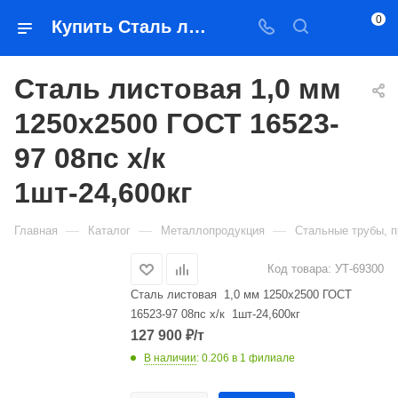
0
Купить Сталь листовая 1,0 мм 1250х2500 ГОСТ 16523-97 08пс х/к 1шт-24,600кг в Якутске — цена, характеристики, подбор | Востоктехторг
Сталь листовая 1,0 мм
1250х2500 ГОСТ 16523-
97 08пс х/к
1шт-24,600кг
—
—
—
Главная
Каталог
Металлопродукция
Стальные трубы, п
Код товара:
УТ-69300
Сталь листовая 1,0 мм 1250х2500 ГОСТ
16523-97 08пс х/к 1шт-24,600кг
127 900
₽
/т
В наличии
: 0.206
в 1 филиале